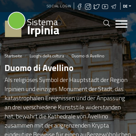
Direkt
SOCIAL LOGIN
DE
zum
Sistema
Inhalt
Irpinia
Startseite
Luoghi della cultura
Duomo di Avellino
Duomo di Avellino
Als religiöses Symbol der Hauptstadt der Region
Irpinien und einziges Monument der Stadt, das
katastrophalen Ereignissen und der Anpassung
an drei verschiedene Kunststile widerstanden
hat, bewahrt die Kathedrale von Avellino
zusammen mit der angrenzenden Krypta
eindeutige Beweise für einen außergewöhnlichen