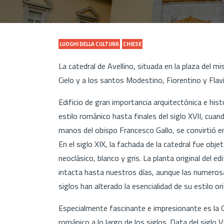
LUOGHI DELLA CULTURA
CHIESE
La catedral de Avellino, situada en la plaza del
Cielo y a los santos Modestino, Fiorentino y Flav
Edificio de gran importancia arquitectónica e histó
estilo románico hasta finales del siglo XVII, cua
manos del obispo Francesco Gallo, se convirtió e
En el siglo XIX, la fachada de la catedral fue obj
neoclásico, blanco y gris. La planta original del ed
intacta hasta nuestros días, aunque las numerosa
siglos han alterado la esencialidad de su estilo ori
Especialmente fascinante e impresionante es la Cr
románico a lo largo de los siglos. Data del siglo