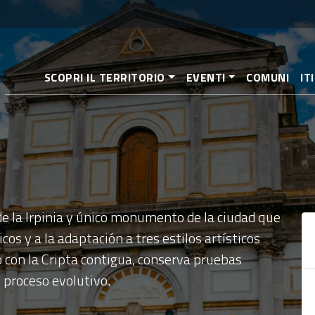
Pasar
al
contenido
principal
SCOPRI IL TERRITORIO
EVENTI
COMUNI
IT
 de la Irpinia y único monumento de la ciudad que
cos y a la adaptación a tres estilos artísticos
to con la Cripta contigua, conserva pruebas
 proceso evolutivo.