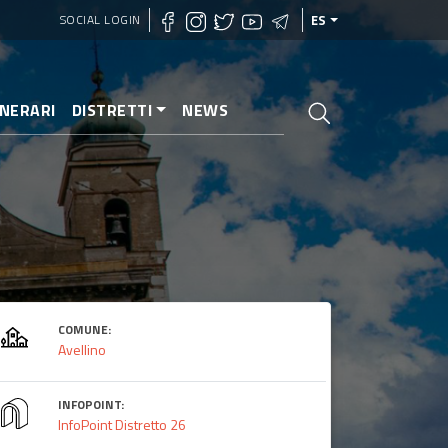
SOCIAL LOGIN
ES
INERARI
DISTRETTI
NEWS
COMUNE:
Avellino
INFOPOINT:
InfoPoint Distretto 26