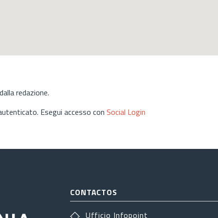
alla redazione.
 autenticato. Esegui accesso con
Social Login
CONTACTOS
Ufficio Infopoint