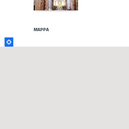
MAPPA
Poligono
GEO