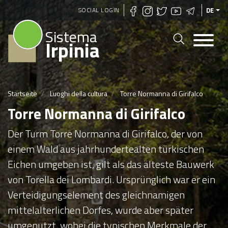
Direkt
SOCIAL LOGIN
DE
zum
Sistema
Inhalt
Irpinia
Startseite
Luoghi della cultura
Torre Normanna di Girifalco
Torre Normanna di Girifalco
Der Turm Torre Normanna di Girifalco, der von
einem Wald aus jahrhundertealten türkischen
Eichen umgeben ist, gilt als das älteste Bauwerk
von Torella dei Lombardi. Ursprünglich war er ein
Verteidigungselement des gleichnamigen
mittelalterlichen Dorfes, wurde aber später
umgenutzt, wobei die typischen Merkmale der