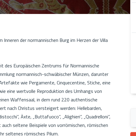
m Inneren der normannischen Burg im Herzen der Villa
eit des Europäischen Zentrums für Normannische
ammlung normannisch-schwäbischer Münzen, darunter
rtefakte wie Pergamente, Cinquecentine, Stiche, eine
sowie eine wertvolle Reproduktion des Umhangs von
inen Waffensaal, in dem rund 220 authentische
ert nach Christus versteigert werden: Hellebarden,
stocchi“, Äxte, „Buttafuoco“, „Alighieri“, „Quadrelloni“,
t auch seltene Beispiele von vorrömischen, römischen
hr seltenes römisches Pilum.