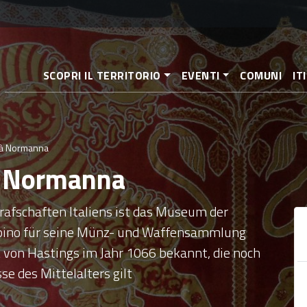
Direkt
zum
Inhalt
SCOPRI IL TERRITORIO
EVENTI
COMUNI
IT
ltà Normanna
à Normanna
Grafschaften Italiens ist das Museum der
Irpino für seine Münz- und Waffensammlung
t von Hastings im Jahr 1066 bekannt, die noch
se des Mittelalters gilt