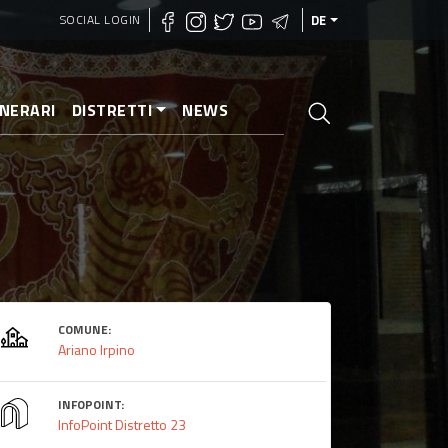
SOCIAL LOGIN
DE
INERARI
DISTRETTI
NEWS
COMUNE:
Ariano Irpino
INFOPOINT:
InfoPoint Distretto 23