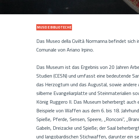
MUSEI E BIBLIOTECHE
Das Museo della Civiltà Normanna befindet sich i
Comunale von Ariano Irpino.
Das Museum ist das Ergebnis von 20 Jahren Arb
Studien (CESN) und umfasst eine bedeutende S
das Herzogtum und das Augustal, sowie andere A
silberne Evangeliarplatte und Steinmaterialien 
König Ruggero II. Das Museum beherbergt auch e
Beispiele von Waffen aus dem 6. bis 18. Jahrhund
Spieße, Pferde, Sensen, Speere, „Ronconi“, „Brandi
Gabeln, Dreizacke und Spieße; der Saal beherberg
und langobardischen Stichwaffen, darunter ein se