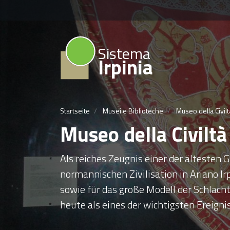
Sistema
Irpinia
Startseite
Musei e Biblioteche
Museo della Civi
Museo della Civilt
Als reiches Zeugnis einer der ältesten 
normannischen Zivilisation in Ariano 
sowie für das große Modell der Schlach
heute als eines der wichtigsten Ereignis