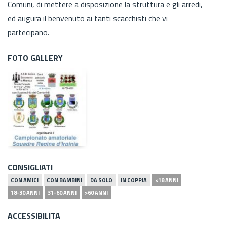
Comuni, di mettere a disposizione la struttura e gli arredi,
ed augura il benvenuto ai tanti scacchisti che vi
partecipano.
FOTO GALLERY
CONSIGLIATI
CON AMICI
CON BAMBINI
DA SOLO
IN COPPIA
<18 ANNI
18-30 ANNI
31-60 ANNI
>60 ANNI
ACCESSIBILITA