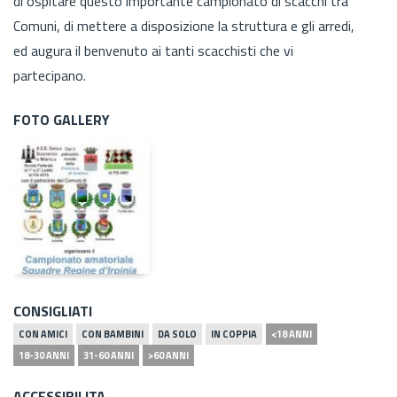
di ospitare questo importante campionato di scacchi tra
Comuni, di mettere a disposizione la struttura e gli arredi,
ed augura il benvenuto ai tanti scacchisti che vi
partecipano.
FOTO GALLERY
CONSIGLIATI
CON AMICI
CON BAMBINI
DA SOLO
IN COPPIA
<18 ANNI
18-30 ANNI
31-60 ANNI
>60 ANNI
ACCESSIBILITA