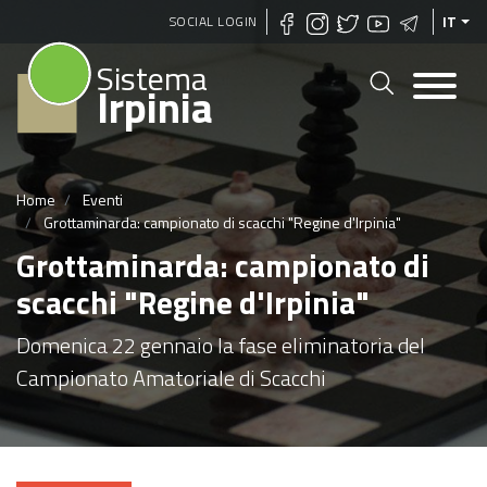
Salta
SOCIAL LOGIN
IT
al
Sistema
contenuto
Irpinia
principale
Home
Eventi
Grottaminarda: campionato di scacchi "Regine d'Irpinia"
Grottaminarda: campionato di
scacchi "Regine d'Irpinia"
Domenica 22 gennaio la fase eliminatoria del
Campionato Amatoriale di Scacchi