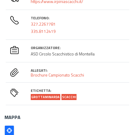
https://www.irpiniascacchi.it/
TELEFONO:
327.2267781
335.8112419
ORGANIZZATORE:
ASD Circolo Scacchistico di Montella
ALLEGATI:
Brochure Campionato Scacchi
ETICHETTA:
GROTTAMINARDA
SCACCHI
MAPPA
Poligono