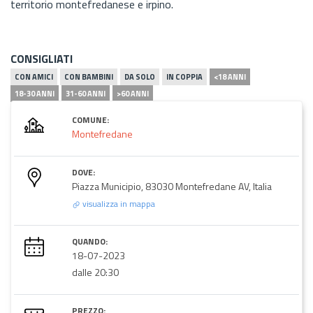
territorio montefredanese e irpino.
CONSIGLIATI
CON AMICI
CON BAMBINI
DA SOLO
IN COPPIA
<18 ANNI
18-30 ANNI
31-60 ANNI
>60 ANNI
COMUNE:
Montefredane
DOVE:
Piazza Municipio, 83030 Montefredane AV, Italia
visualizza in mappa
QUANDO:
18-07-2023
dalle 20:30
PREZZO: