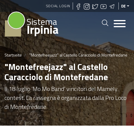
Direkt
SOCIAL LOGIN
DE
zum
Sistema
Inhalt
Irpinia
Startseite
"Montefreejazz" al Castello Caracciolo di Montefredane
"Montefreejazz" al Castello
Caracciolo di Montefredane
Il 18 luglio ‘Mo Mo Band' vincitori del Mamely
contest. La rassegna è organizzata dalla Pro Loco
di Montefredane