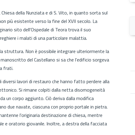
hiesa della Nunziata e di S. Vito, in quanto sorta sul
non più esistente verso la fine del XVII secolo. La
ginario sito dell'Ospedale di Teora trova il suo
ghiere i malati di una particolare malattia.
la struttura. Non è possibile integrare ulteriormente la
 manoscritto del Castellano si sa che l'edificio sorgeva
 frati.
diversi lavori di restauro che hanno fatto perdere alla
tettonico. Si rimane colpiti dalla netta disomogeneità
da un corpo aggiunto. Ciò deriva dalla modifica
ano due navate, ciascuna con proprio portale in pietra.
 mantenne l'originaria destinazione di chiesa, mentre
e e oratorio giovanile. Inoltre, a destra della facciata