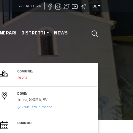
SOCIAL LOGIN
DE
INERARI
DISTRETTI
NEWS
COMUNE:
Teora
DOVE:
Teora, 83056, AV
visualizza in mappa
QUANDO: