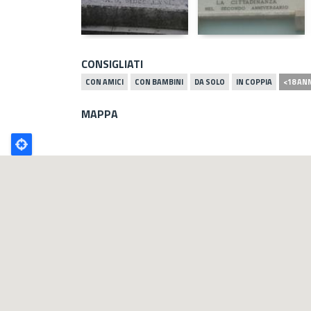
CONSIGLIATI
CON AMICI
CON BAMBINI
DA SOLO
IN COPPIA
<18 AN
MAPPA
Poligono
GEO