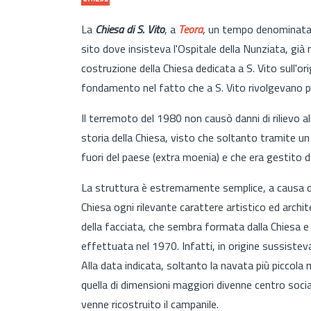
La
Chiesa di S. Vito
, a
Teora
, un tempo denominata C
sito dove insisteva l'Ospitale della Nunziata, già 
costruzione della Chiesa dedicata a S. Vito sull'ori
fondamento nel fatto che a S. Vito rivolgevano pre
Il terremoto del 1980 non causò danni di rilievo al
storia della Chiesa, visto che soltanto tramite un
fuori del paese (extra moenia) e che era gestito da
La struttura è estremamente semplice, a causa di 
Chiesa ogni rilevante carattere artistico ed archi
della facciata, che sembra formata dalla Chiesa e 
effettuata nel 1970. Infatti, in origine sussistev
Alla data indicata, soltanto la navata più piccola
quella di dimensioni maggiori divenne centro social
venne ricostruito il campanile.