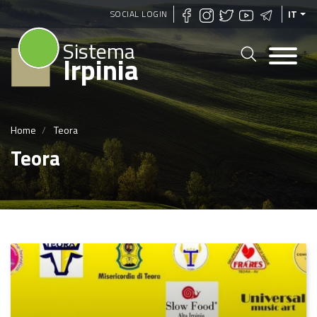
Salta
SOCIAL LOGIN
IT
al
Sistema
contenuto
Irpinia
principale
Home
Teora
Teora