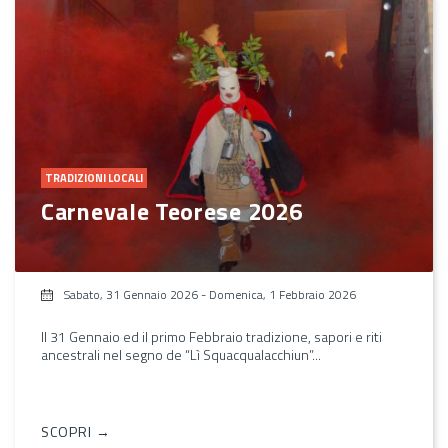
TRADIZIONI LOCALI
Carnevale Teorese 2026
Sabato, 31 Gennaio 2026
-
Domenica, 1 Febbraio 2026
Il 31 Gennaio ed il primo Febbraio tradizione, sapori e riti
ancestrali nel segno de “Lì Squacqualacchiun”...
SCOPRI →