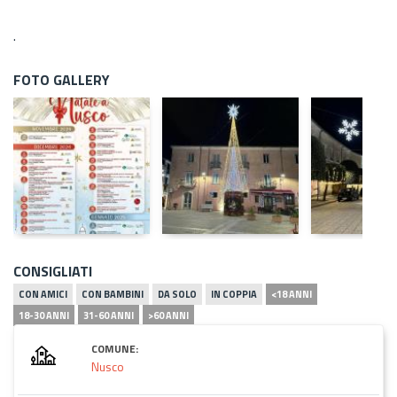
.
FOTO GALLERY
CONSIGLIATI
CON AMICI
CON BAMBINI
DA SOLO
IN COPPIA
<18 ANNI
18-30 ANNI
31-60 ANNI
>60 ANNI
COMUNE:
Nusco