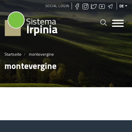
Direkt
SOCIAL LOGIN
DE
zum
Sistema
Inhalt
Irpinia
Startseite
montevergine
montevergine