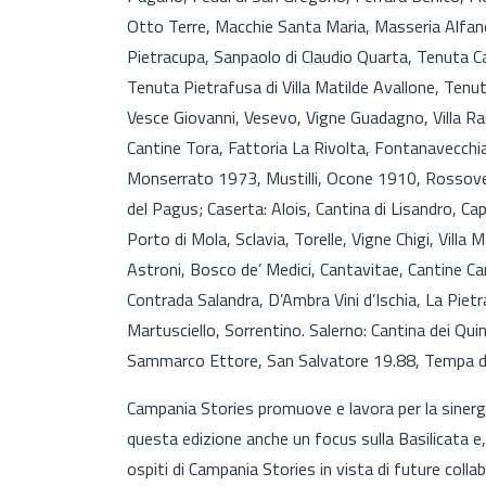
Otto Terre, Macchie Santa Maria, Masseria Alfano, 
Pietracupa, Sanpaolo di Claudio Quarta, Tenuta C
Tenuta Pietrafusa di Villa Matilde Avallone, Ten
Vesce Giovanni, Vesevo, Vigne Guadagno, Villa Ra
Cantine Tora, Fattoria La Rivolta, Fontanavecchi
Monserrato 1973, Mustilli, Ocone 1910, Rossover
del Pagus; Caserta: Alois, Cantina di Lisandro, Cap
Porto di Mola, Sclavia, Torelle, Vigne Chigi, Villa
Astroni, Bosco de’ Medici, Cantavitae, Cantine Car
Contrada Salandra, D’Ambra Vini d’Ischia, La Piet
Martusciello, Sorrentino. Salerno: Cantina dei Qui
Sammarco Ettore, San Salvatore 19.88, Tempa d
Campania Stories promuove e lavora per la sinergia
questa edizione anche un focus sulla Basilicata e, 
ospiti di Campania Stories in vista di future collabo