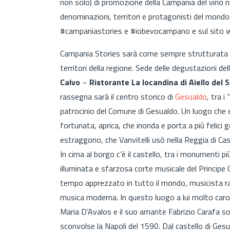
non solo) di promozione della Campania del vino 
denominazioni, territori e protagonisti del mondo 
#campaniastories e #iobevocampano e sul sito
Campania Stories sarà come sempre strutturata con
territori della regione. Sede delle degustazioni de
Calvo
–
Ristorante La locandina di Aiello del 
rassegna sarà il centro storico di
Gesualdo
, tra i “
patrocinio del Comune di Gesualdo. Un luogo che
fortunata, aprica, che inonda e porta a più felici 
estraggono, che Vanvitelli usò nella Reggia di Case
In cima al borgo c’è il castello, tra i monumenti 
illuminata e sfarzosa corte musicale del Principe Ca
tempo apprezzato in tutto il mondo, musicista ra
musica moderna. In questo luogo a lui molto caro 
Maria D’Avalos e il suo amante Fabrizio Carafa sor
sconvolse la Napoli del 1590. Dal castello di Gesu