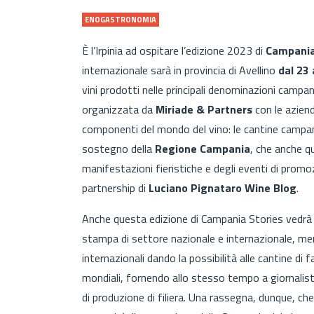
ENOGASTRONOMIA
È l’Irpinia ad ospitare l’edizione 2023 di
Campania
internazionale sarà in provincia di Avellino
dal 23 
vini prodotti nelle principali denominazioni campan
organizzata da
Miriade & Partners
con le aziend
componenti del mondo del vino: le cantine campane
sostegno della
Regione Campania
, che anche qu
manifestazioni fieristiche e degli eventi di promozi
partnership di
Luciano Pignataro Wine Blog
.
Anche questa edizione di Campania Stories vedrà l
stampa di settore nazionale e internazionale, me
internazionali dando la possibilità alle cantine di f
mondiali, fornendo allo stesso tempo a giornalist
di produzione di filiera. Una rassegna, dunque, che