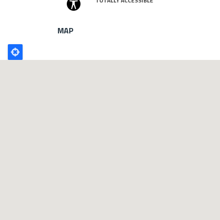
TOTALLY ACCESSIBLE
MAP
Poligono
GEO