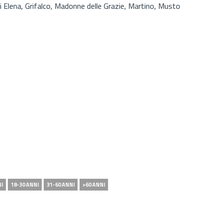
cci Elena, Grifalco, Madonne delle Grazie, Martino, Musto
NI
18-30 ANNI
31-60 ANNI
>60 ANNI