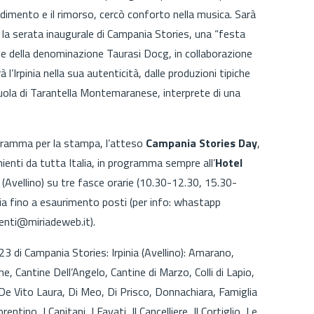
radimento e il rimorso, cercò conforto nella musica. Sarà
 la serata inaugurale di Campania Stories, una “festa
ale della denominazione Taurasi Docg, in collaborazione
à l’Irpinia nella sua autenticità, dalle produzioni tipiche
cuola di Tarantella Montemaranese, interprete di una
rogramma per la stampa, l’atteso
Campania Stories Day
,
enti da tutta Italia, in programma sempre all’
Hotel
(Avellino) su tre fasce orarie (10.30-12.30, 15.30-
a fino a esaurimento posti (per info: whastapp
nti@miriadeweb.it).
23 di Campania Stories: Irpinia (Avellino): Amarano,
 Cantine Dell’Angelo, Cantine di Marzo, Colli di Lapio,
De Vito Laura, Di Meo, Di Prisco, Donnachiara, Famiglia
tino, I Capitani, I Favati, Il Cancelliere, Il Cortiglio, Le