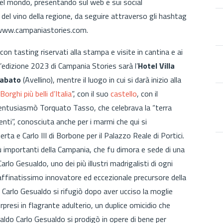
nel mondo, presentando sul web e sui social
del vino della regione, da seguire attraverso gli hashtag
 www.campaniastories.com.
 tasting riservati alla stampa e visite in cantina e ai
ll’edizione 2023 di Campania Stories sarà l’
Hotel Villa
Sabato
(Avellino), mentre il luogo in cui si darà inizio alla
Borghi più belli d’Italia
”, con il suo
castello
, con il
 entusiasmò Torquato Tasso, che celebrava la “terra
genti”, conosciuta anche per i marmi che qui si
rta e Carlo III di Borbone per il Palazzo Reale di Portici.
più importanti della Campania, che fu dimora e sede di una
rlo Gesualdo, uno dei più illustri madrigalisti di ogni
ffinatissimo innovatore ed eccezionale precursore della
Carlo Gesualdo si rifugiò dopo aver ucciso la moglie
presi in flagrante adulterio, un duplice omicidio che
aldo Carlo Gesualdo si prodigò in opere di bene per