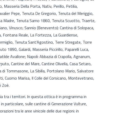
Masseria Della Porta, Nativ, Perillo, Petilia,
avalier Pepe, Tenuta De Gregorio, Tenuta del Meriggio,
uta Madre, Tenuta Sarno 1860, Tenuta Scuotto, Traerte,
iano, Vinusco; Sannio (Benevento): Cantina di Solopaca,
a, Fontana Reale, La Fortezza, La Guardiense,
miglio, Tenuta Sant’Agostino, Terre Stregate, Torre
uto 1890, Galardi, Masseria Piccirillo, Paparelli Luca,
 Matilde Avallone; Napoli: Abbazia di Crapolla, Agnanum,
puto, Cantine del Mare, Cantine Olivella, Casa Setaro,
ra di Tommasone, La Sibilla, Portolano Mario, Salvatore
nti, Cuomo Marisa, Il Colle del Corsicano, Montevetrano,
i Zoè.
 tra i territori. In questa ottica è in programma in
in particolare, sulle cantine di Generazione Vulture,
razioni tra le aree vinicole delle due regioni: in