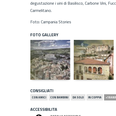
degustazione i vini di Basilisco, Carbone Vini, Fu
Carmelitano.
Foto: Campania Stories
FOTO GALLERY
CONSIGLIATI
CON AMICI
CON BAMBINI
DA SOLO
IN COPPIA
<18 AN
ACCESSIBILITA