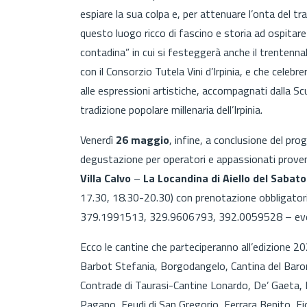
espiare la sua colpa e, per attenuare l’onta del t
questo luogo ricco di fascino e storia ad ospitare
contadina” in cui si festeggerà anche il trentenn
con il Consorzio Tutela Vini d’Irpinia, e che celebrer
alle espressioni artistiche, accompagnati dalla S
tradizione popolare millenaria dell’Irpinia.
Venerdì
26 maggio
, infine, a conclusione del p
degustazione per operatori e appassionati proveni
Villa Calvo
–
La Locandina di Aiello del Sabato
17.30, 18.30-20.30) con prenotazione obbligatori
379.1991513, 329.9606793, 392.0059528 – eve
Ecco le cantine che parteciperanno all’edizione 20
Barbot Stefania, Borgodangelo, Cantina del Barone,
Contrade di Taurasi-Cantine Lonardo, De’ Gaeta, 
Pagano, Feudi di San Gregorio, Ferrara Benito, Fioren