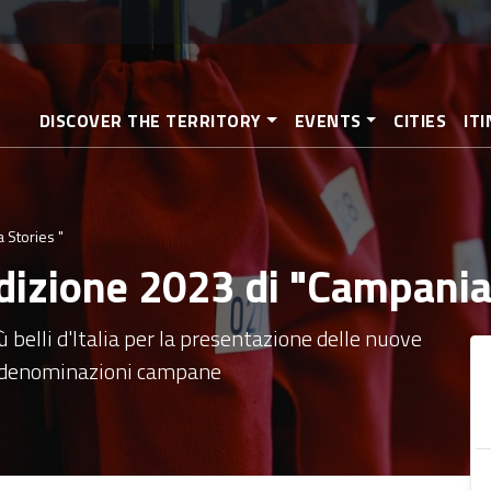
Skip
to
main
content
DISCOVER THE TERRITORY
EVENTS
CITIES
IT
 Stories "
dizione 2023 di "Campania 
 belli d'Italia per la presentazione delle nuove
li denominazioni campane