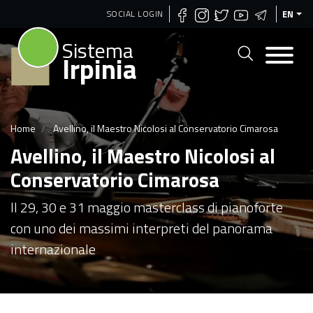
Skip
SOCIAL LOGIN
EN
to
Sistema
main
Irpinia
content
Home
Avellino, il Maestro Nicolosi al Conservatorio Cimarosa
Avellino, il Maestro Nicolosi al
Conservatorio Cimarosa
Il 29, 30 e 31 maggio masterclass di pianoforte
con uno dei massimi interpreti del panorama
internazionale