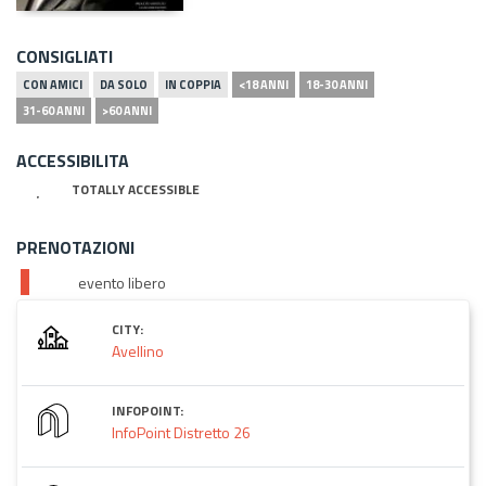
CONSIGLIATI
CON AMICI
DA SOLO
IN COPPIA
<18 ANNI
18-30 ANNI
31-60 ANNI
>60 ANNI
ACCESSIBILITA
TOTALLY ACCESSIBLE
PRENOTAZIONI
evento libero
CITY:
Avellino
INFOPOINT:
InfoPoint Distretto 26