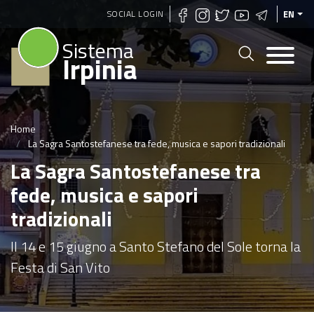
Skip
SOCIAL LOGIN
EN
to
Sistema
main
Irpinia
content
Home
La Sagra Santostefanese tra fede, musica e sapori tradizionali
La Sagra Santostefanese tra
fede, musica e sapori
tradizionali
Il 14 e 15 giugno a Santo Stefano del Sole torna la
Festa di San Vito