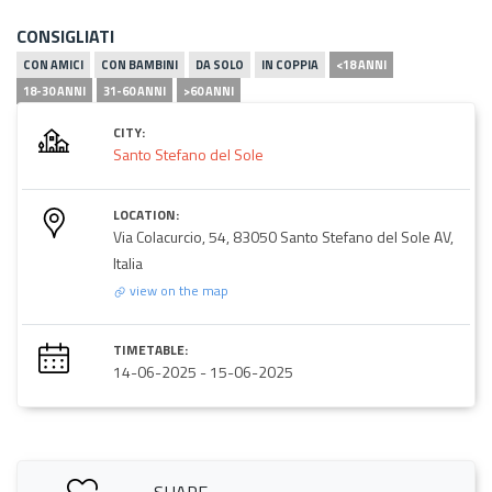
CONSIGLIATI
CON AMICI
CON BAMBINI
DA SOLO
IN COPPIA
<18 ANNI
18-30 ANNI
31-60 ANNI
>60 ANNI
CITY:
Santo Stefano del Sole
LOCATION:
Via Colacurcio, 54, 83050 Santo Stefano del Sole AV,
Italia
view on the map
TIMETABLE:
14-06-2025
-
15-06-2025
SHARE