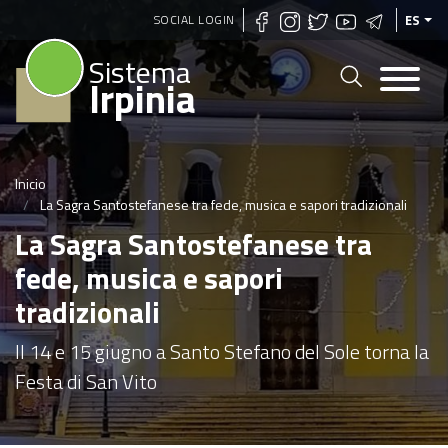
Pasar
SOCIAL LOGIN
ES
al
Sistema
contenido
Irpinia
principal
Inicio
La Sagra Santostefanese tra fede, musica e sapori tradizionali
La Sagra Santostefanese tra
fede, musica e sapori
tradizionali
Il 14 e 15 giugno a Santo Stefano del Sole torna la
Festa di San Vito