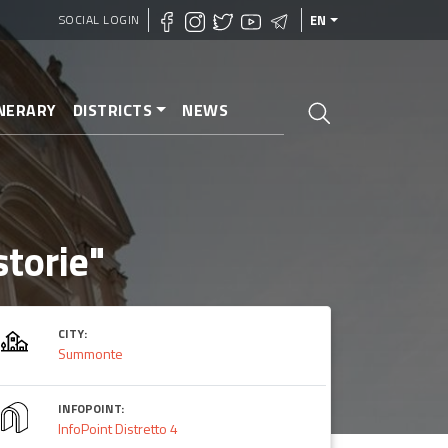
SOCIAL LOGIN
EN
INERARY
DISTRICTS
NEWS
storie"
CITY:
Summonte
INFOPOINT:
InfoPoint Distretto 4