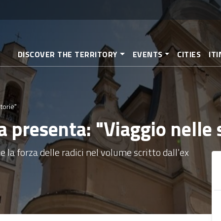
Skip
to
main
content
DISCOVER THE TERRITORY
EVENTS
CITIES
IT
torie"
presenta: "Viaggio nelle 
 la forza delle radici nel volume scritto dall'ex