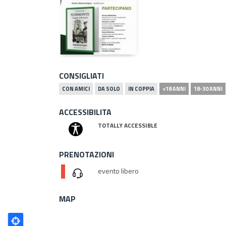
CONSIGLIATI
CON AMICI
DA SOLO
IN COPPIA
<18 ANNI
18-30 ANNI
ACCESSIBILITA
TOTALLY ACCESSIBLE
PRENOTAZIONI
evento libero
MAP
Poligono