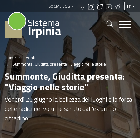
Salta
SOCIAL LOGIN
IT
al
Sistema
contenuto
Irpinia
principale
Home
Eventi
Summonte, Giuditta presenta: "Viaggio nelle storie"
Summonte, Giuditta presenta:
"Viaggio nelle storie"
Venerdì 20 giugno la bellezza dei luoghi e la forza
delle radici nel volume scritto dall'ex primo
cittadino