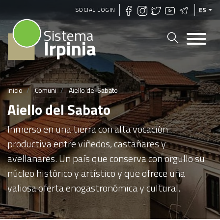
Pasar
SOCIAL LOGIN
ES
al
Sistema
contenido
Irpinia
principal
Inicio
Comuni
Aiello del Sabato
Aiello del Sabato
Inmerso en una tierra con alta vocación
productiva entre viñedos, castañares y
avellanares. Un país que conserva con orgullo su
núcleo histórico y artístico y que ofrece una
valiosa oferta enogastronómica y cultural.