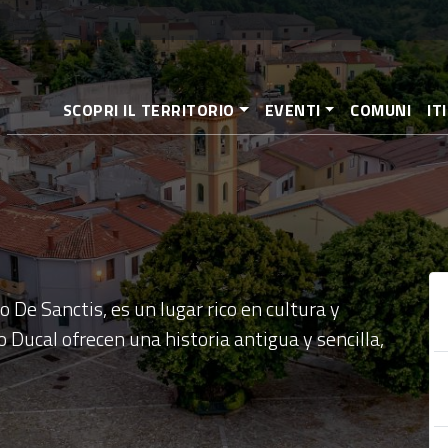
Pasar
al
contenido
principal
SCOPRI IL TERRITORIO
EVENTI
COMUNI
IT
 De Sanctis, es un lugar rico en cultura y
o Ducal ofrecen una historia antigua y sencilla,