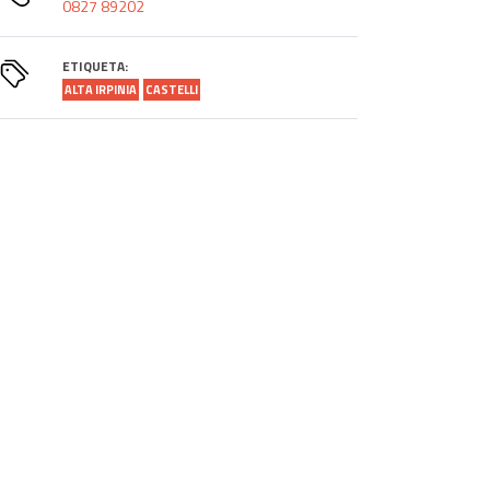
0827 89202
ETIQUETA:
ALTA IRPINIA
CASTELLI