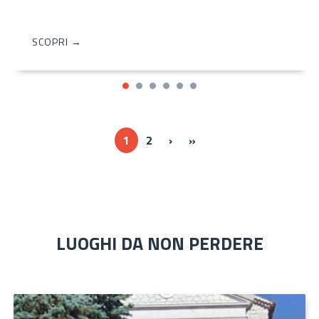
SCOPRI →
Next ›
Last »
1
2
›
»
LUOGHI DA NON PERDERE