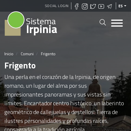
Pasar
SOCIAL LOGIN
ES
al
Sistema
contenido
Irpinia
principal
Inicio
Comuni
Frigento
Frigento
Una perla en el corazón de la Irpinia, de origen
romano, un lugar del alma por sus
impresionantes panoramas y sus vistas sin
límites. Encantador centro histórico, un laberinto
geométrico de callejuelas y destellos. Tierra de
ilustres personalidades y profundas raíces,
consagrada a la tradición agrícola.