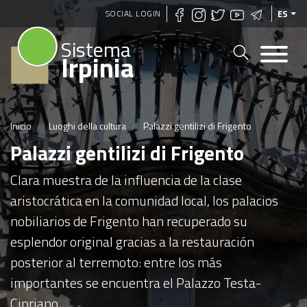
Pasar
SOCIAL LOGIN
ES
al
Sistema
contenido
Irpinia
principal
Inicio
Luoghi della cultura
Palazzi gentilizi di Frigento
Palazzi gentilizi di Frigento
Clara muestra de la influencia de la clase
aristocrática en la comunidad local, los palacios
nobiliarios de Frigento han recuperado su
esplendor original gracias a la restauración
posterior al terremoto: entre los más
importantes se encuentra el Palazzo Testa-
Cipriano.