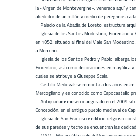
la «Virgen de Montevergine», venerada aquí y t
alrededor de un millón y medio de peregrinos cada
Palacio de la Abadía de Loreto: estructura arquit
Iglesia de los Santos Modestino, Fiorentino y Fl
en 1052: situado al final del Viale San Modestino
a Mercurio.
Iglesia de los Santos Pedro y Pablo: alberga lo
Fiorentino, así como decoraciones en mayólica y t
cuales se atribuye a Giuseppe Scala.
Castillo Medieval: se remonta a los años entre 
Mercogliano y es conocido como Capocastello prec
Antiquarium: museo inaugurado en el 2009 situad
Concepción, en el antiguo pueblo medieval de Cap
Iglesia de San Francisco: edificio religioso constr
de sus paredes y techo se encuentran las dedicada
MAM - Museo Abbaziale di Montevergine: exposi