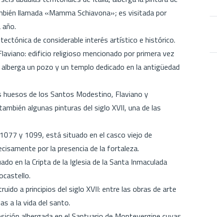
ambién llamada «Mamma Schiavona»; es visitada por
 año.
ectónica de considerable interés artístico e histórico.
aviano: edificio religioso mencionado por primera vez
, alberga un pozo y un templo dedicado en la antigüedad
s huesos de los Santos Modestino, Flaviano y
ambién algunas pinturas del siglo XVII, una de las
1077 y 1099, está situado en el casco viejo de
isamente por la presencia de la fortaleza.
o en la Cripta de la Iglesia de la Santa Inmaculada
ocastello.
uido a principios del siglo XVII: entre las obras de arte
s a la vida del santo.
ción albergada en el Santuario de Montevergine cuyas