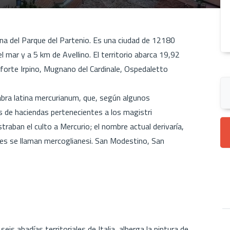
ona del Parque del Partenio. Es una ciudad de 12180
 mar y a 5 km de Avellino. El territorio abarca 19,92
eforte Irpino, Mugnano del Cardinale, Ospedaletto
labra latina mercurianum, que, según algunos
es de haciendas pertenecientes a los magistri
traban el culto a Mercurio; el nombre actual derivaría,
tes se llaman mercoglianesi. San Modestino, San
s abadías territoriales de Italia, alberga la pintura de