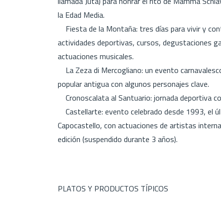
llamada Juta) para honrar el rito de Mamma Schia
la Edad Media.
Fiesta de la Montaña: tres días para vivir y con
actividades deportivas, cursos, degustaciones g
actuaciones musicales.
La Zeza di Mercogliano: un evento carnavalesco 
popular antigua con algunos personajes clave.
Cronoscalata al Santuario: jornada deportiva con 
Castellarte: evento celebrado desde 1993, el últi
Capocastello, con actuaciones de artistas intern
edición (suspendido durante 3 años).
PLATOS Y PRODUCTOS TÍPICOS