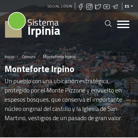
Pasar
SOCIAL LOGIN
ES
al
Sistema
contenido
Irpinia
principal
Inicio
Comuni
Monteforte Irpino
Monteforte Irpino
Un pueblo con una ubicación estratégica,
protegido por el Monte Pizzone y envuelto en
espesos bosques, que conserva el importante
núcleo original del castillo y la Iglesia de San
Martino, vestigios de un pasado de gran valor.