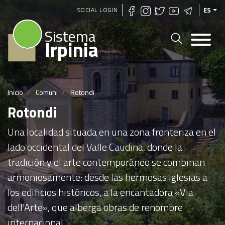
Pasar
SOCIAL LOGIN
ES
al
Sistema
contenido
Irpinia
principal
Inicio
Comuni
Rotondi
Rotondi
Una localidad situada en una zona fronteriza en el
lado occidental del Valle Caudina, donde la
tradición y el arte contemporáneo se combinan
armoniosamente: desde las hermosas iglesias a
los edificios históricos, a la encantadora «Via
dell'Arte», que alberga obras de renombre
internacional.