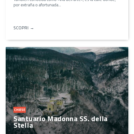
por extraña o afortunada...
SCOPRI →
CHIESE
Santuario Madonna SS. della
Stella