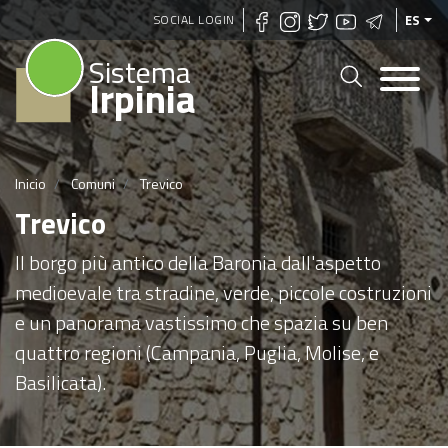
Pasar
SOCIAL LOGIN
ES
al
Sistema
contenido
Irpinia
principal
Inicio
Comuni
Trevico
Trevico
Il borgo più antico della Baronia dall'aspetto
medioevale tra stradine, verde, piccole costruzioni
e un panorama vastissimo che spazia su ben
quattro regioni (Campania, Puglia, Molise, e
Basilicata).