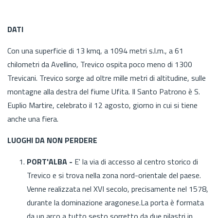
DATI
Con una superficie di 13 kmq, a 1094 metri s.l.m., a 61
chilometri da Avellino, Trevico ospita poco meno di 1300
Trevicani. Trevico sorge ad oltre mille metri di altitudine, sulle
montagne alla destra del fiume Ufita. Il Santo Patrono è S.
Euplio Martire, celebrato il 12 agosto, giorno in cui si tiene
anche una fiera.
LUOGHI DA NON PERDERE
PORT'ALBA -
E' la via di accesso al centro storico di
Trevico e si trova nella zona nord-orientale del paese.
Venne realizzata nel XVI secolo, precisamente nel 1578,
durante la dominazione aragonese.La porta è formata
da un arco a tutto sesto sorretto da due pilastri in