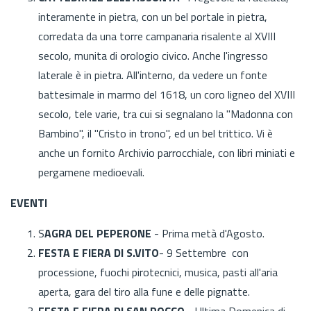
interamente in pietra, con un bel portale in pietra,
corredata da una torre campanaria risalente al XVIII
secolo, munita di orologio civico. Anche l'ingresso
laterale è in pietra. All'interno, da vedere un fonte
battesimale in marmo del 1618, un coro ligneo del XVIII
secolo, tele varie, tra cui si segnalano la "Madonna con
Bambino", il "Cristo in trono", ed un bel trittico. Vi è
anche un fornito Archivio parrocchiale, con libri miniati e
pergamene medioevali.
EVENTI
S
AGRA DEL PEPERONE
- Prima metà d'Agosto.
FESTA E FIERA DI S.VITO
- 9 Settembre con
processione, fuochi pirotecnici, musica, pasti all'aria
aperta, gara del tiro alla fune e delle pignatte.
FESTA E FIERA DI SAN ROCCO -
Ultima Domenica di