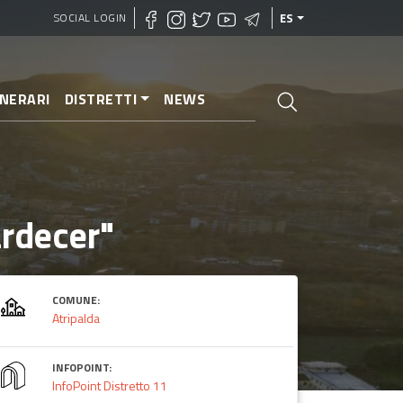
SOCIAL LOGIN
ES
INERARI
DISTRETTI
NEWS
ardecer"
COMUNE:
Atripalda
INFOPOINT:
InfoPoint Distretto 11