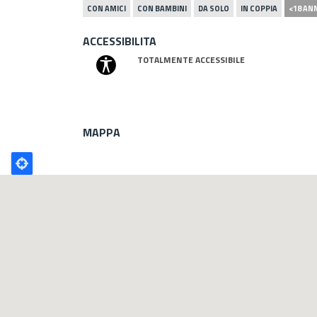
CON AMICI
CON BAMBINI
DA SOLO
IN COPPIA
<18 AN
ACCESSIBILITA
TOTALMENTE ACCESSIBILE
MAPPA
Poligono
GEO