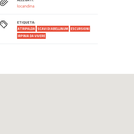
locandina
ETIQUETA:
ATRIPALDA
SCAVI DI ABELLINUM
ESCURSIONI
IRPINIA DA VIVERE