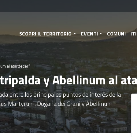
Pasar
al
contenido
principal
SCOPRI IL TERRITORIO
EVENTI
COMUNI
IT
num al atardecer"
tripalda y Abellinum al at
a entre los principales puntos de interés de la
ecus Martyrum, Dogana dei Grani y Abellinum