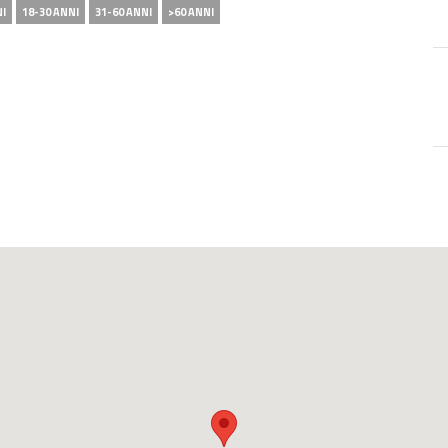
NI
18-30 ANNI
31-60 ANNI
>60 ANNI