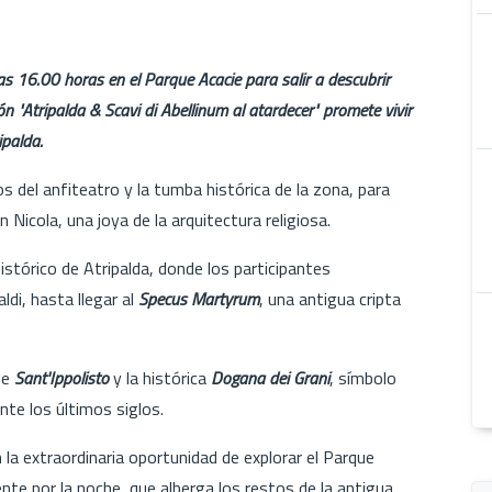
s 16.00 horas en el Parque Acacie para salir a descubrir
ión "Atripalda & Scavi di Abellinum al atardecer" promete vivir
ipalda.
s del anfiteatro y la tumba histórica de la zona, para
 Nicola, una joya de la arquitectura religiosa.
istórico de Atripalda, donde los participantes
di, hasta llegar al
Specus Martyrum
, una antigua cripta
 de
Sant'Ippolisto
y la histórica
Dogana dei Grani
, símbolo
nte los últimos siglos.
án la extraordinaria oportunidad de explorar el Parque
te por la noche, que alberga los restos de la antigua