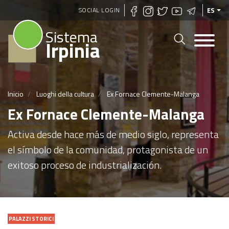
Pasar
SOCIAL LOGIN
ES
al
Sistema
contenido
Irpinia
principal
Inicio
Luoghi della cultura
Ex Fornace Clemente-Malanga
Ex Fornace Clemente-Malanga
Activa desde hace más de medio siglo, representa
el símbolo de la comunidad, protagonista de un
exitoso proceso de industrialización.
PALAZZI STORICI