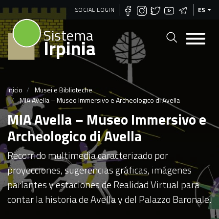
Pasar
SOCIAL LOGIN
ES
al
Sistema
contenido
Irpinia
principal
Inicio
Musei e Biblioteche
MIA Avella – Museo Immersivo e Archeologico di Avella
MIA Avella – Museo Immersivo e
Archeologico di Avella
Recorrido multimedia caracterizado por
proyecciones, sugerencias gráficas, imágenes
parlantes y estaciones de Realidad Virtual para
contar la historia de Avella y del Palazzo Baronale.