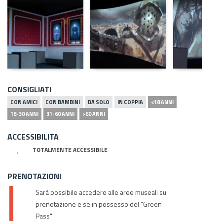
CONSIGLIATI
CON AMICI
CON BAMBINI
DA SOLO
IN COPPIA
<18 ANNI
18-30 ANNI
31-60 ANNI
>60 ANNI
ACCESSIBILITA
TOTALMENTE ACCESSIBILE
PRENOTAZIONI
Sarà possibile accedere alle aree museali su
prenotazione e se in possesso del "Green
Pass"