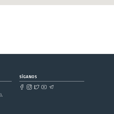
SÍGANOS
),