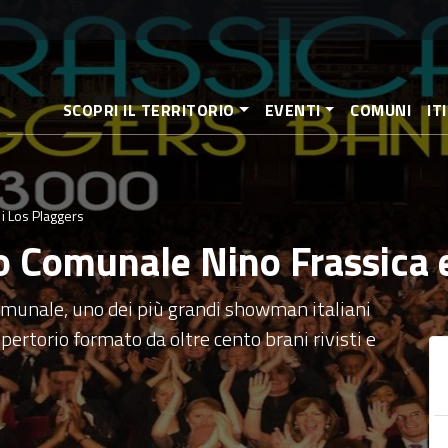
Pasar
al
contenido
principal
SCOPRI IL TERRITORIO
EVENTI
COMUNI
IT
i Los Plaggers
o Comunale Nino Frassica e
munale, uno dei più grandi showman italiani
pertorio formato da oltre cento brani rivisti e