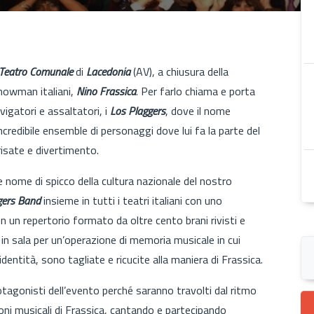
Teatro Comunale
di
Lacedonia
(AV), a chiusura della
showman italiani,
Nino Frassica
. Per farlo chiama e porta
avigatori e assaltatori, i
Los Plaggers
, dove il nome
ncredibile ensemble di personaggi dove lui fa la parte del
risate e divertimento.
e nome di spicco della cultura nazionale del nostro
gers Band
insieme in tutti i teatri italiani con uno
n un repertorio formato da oltre cento brani rivisti e
 in sala per un’operazione di memoria musicale in cui
ntità, sono tagliate e ricucite alla maniera di Frassica.
rotagonisti dell’evento perché saranno travolti dal ritmo
oni musicali di Frassica, cantando e partecipando