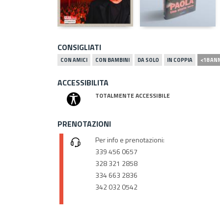
CONSIGLIATI
CON AMICI
CON BAMBINI
DA SOLO
IN COPPIA
<18 AN
ACCESSIBILITA
TOTALMENTE ACCESSIBILE
PRENOTAZIONI
Per info e prenotazioni:
339 456 0657
328 321 2858
334 663 2836
342 032 0542