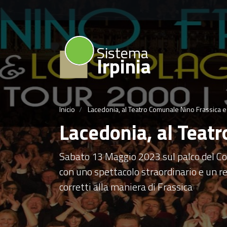
Sistema
Irpinia
Inicio
Lacedonia, al Teatro Comunale Nino Frassica e 
Lacedonia, al Teatr
Sabato 13 Maggio 2023 sul palco del Co
con uno spettacolo straordinario e un re
corretti alla maniera di Frassica