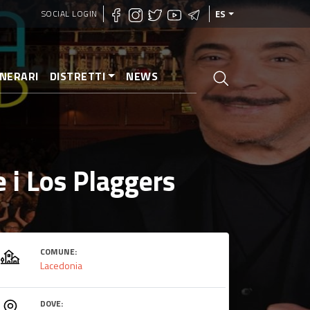
SOCIAL LOGIN
ES
INERARI
DISTRETTI
NEWS
 i Los Plaggers
COMUNE:
Lacedonia
DOVE: