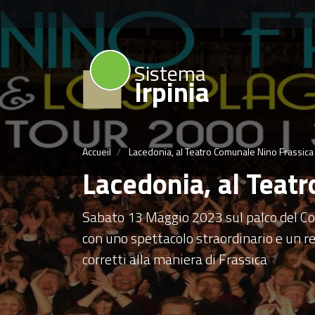
Sistema
Irpinia
Accueil
Lacedonia, al Teatro Comunale Nino Frassica 
Lacedonia, al Teatr
Sabato 13 Maggio 2023 sul palco del Co
con uno spettacolo straordinario e un re
corretti alla maniera di Frassica