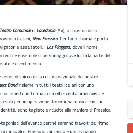
Teatro Comunale
di
Lacedonia
(AV), a chiusura della
showman italiani,
Nino Frassica
. Per farlo chiama e porta
avigatori e assaltatori, i
Los Plaggers
, dove il nome
ncredibile ensemble di personaggi dove lui fa la parte del
risate e divertimento.
e nome di spicco della cultura nazionale del nostro
gers Band
insieme in tutti i teatri italiani con uno
n un repertorio formato da oltre cento brani rivisti e
 in sala per un’operazione di memoria musicale in cui
ntità, sono tagliate e ricucite alla maniera di Frassica.
rotagonisti dell’evento perché saranno travolti dal ritmo
oni musicali di Frassica, cantando e partecipando