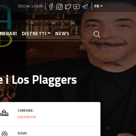
SOCIAL LOGIN
FR
INERARI
DISTRETTI
NEWS
 i Los Plaggers
COMUNE:
Lacedonia
DOVE: