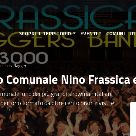
Aller
au
contenu
principal
SCOPRI IL TERRITORIO
EVENTI
COMUNI
IT
e i Los Plaggers
o Comunale Nino Frassica e
munale, uno dei più grandi showman italiani
pertorio formato da oltre cento brani rivisti e