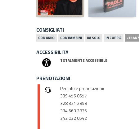
CONSIGLIATI
CON AMICI
CON BAMBINI
DA SOLO
IN COPPIA
<18 AN
ACCESSIBILITA
TOTALMENTE ACCESSIBILE
PRENOTAZIONI
Per info e prenotazioni:
339 456 0657
328 321 2858
334 663 2836
342 032 0542