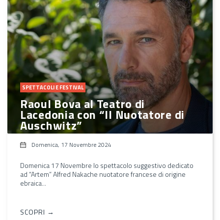
SPETTACOLI E FESTIVAL
Raoul Bova al Teatro di
Lacedonia con “Il Nuotatore di
Auschwitz”
Domenica, 17 Novembre 2024
Domenica 17 Novembre lo spettacolo suggestivo dedicato
ad “Artem” Alfred Nakache nuotatore francese di origine
ebraica...
SCOPRI →