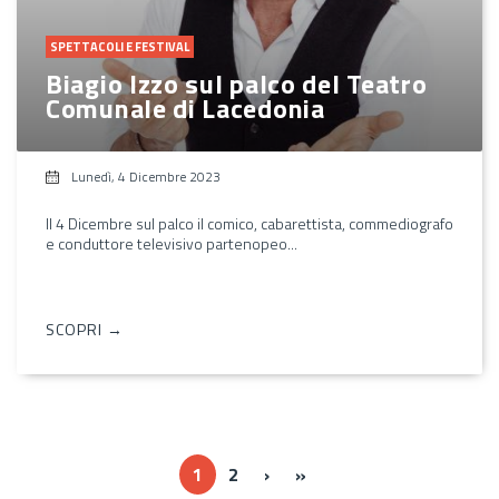
SPETTACOLI E FESTIVAL
Biagio Izzo sul palco del Teatro
Comunale di Lacedonia
Lunedì, 4 Dicembre 2023
Il 4 Dicembre sul palco il comico, cabarettista, commediografo
e conduttore televisivo partenopeo...
SCOPRI →
››
Ultima »
1
2
›
»