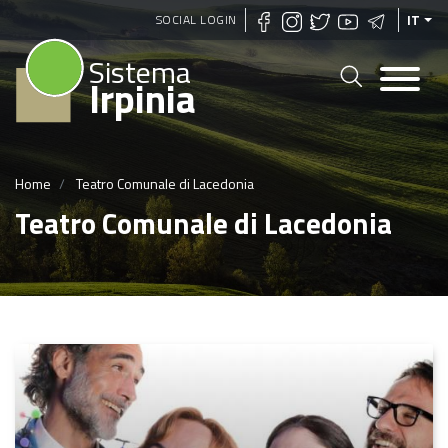
Salta
SOCIAL LOGIN
IT
al
Sistema
contenuto
Irpinia
principale
Home
Teatro Comunale di Lacedonia
Teatro Comunale di Lacedonia