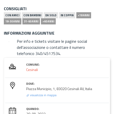
CONSIGLIATI
CON AMICI
CON BAMBINI
DA SOLO
IN COPPIA
<18 ANNI
18-30 ANNI
31-60 ANNI
>60 ANNI
INFORMAZIONI AGGIUNTIVE
Per info e tickets visitare le pagine social
dell’associazione o contattare il numero
telefonico 340/4517534.
COMUNE:
Cesinali
DOVE:
Piazza Municipio, 1, 83020 Cesinali AV, Italia
visualizza in mappa
QUANDO:
30-09-2023