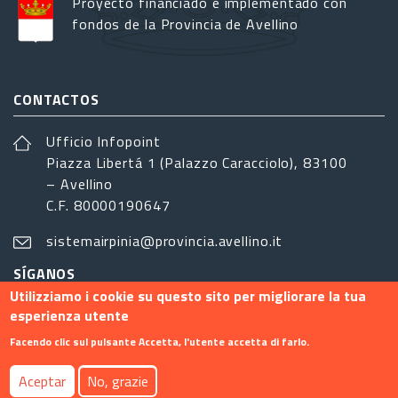
Proyecto financiado e implementado con
fondos de la Provincia de Avellino
CONTACTOS
Ufficio Infopoint
Piazza Libertá 1 (Palazzo Caracciolo), 83100
– Avellino
C.F. 80000190647
sistemairpinia@provincia.avellino.it
SÍGANOS
Utilizziamo i cookie su questo sito per migliorare la tua
esperienza utente
Facendo clic sul pulsante Accetta, l'utente accetta di farlo.
Footer menu
Aceptar
No, grazie
Contacto
Info
Privacy