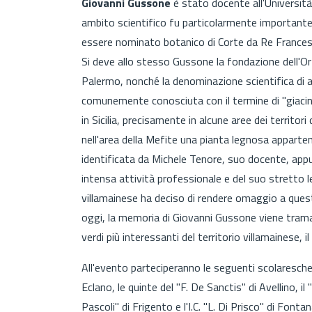
Giovanni Gussone
è stato docente all'Università 
ambito scientifico fu particolarmente importante n
essere nominato botanico di Corte da Re Frances
Si deve allo stesso Gussone la fondazione dell'Or
Palermo, nonché la denominazione scientifica di al
comunemente conosciuta con il termine di "giacin
in Sicilia, precisamente in alcune aree dei territori
nell'area della Mefite una pianta legnosa apparten
identificata da Michele Tenore, suo docente, appu
intensa attività professionale e del suo stretto l
villamainese ha deciso di rendere omaggio a quest
oggi, la memoria di Giovanni Gussone viene trama
verdi più interessanti del territorio villamainese, il
All'evento parteciperanno le seguenti scolaresche: 
Eclano, le quinte del "F. De Sanctis" di Avellino, il
Pascoli" di Frigento e l'I.C. "L. Di Prisco" di Fon