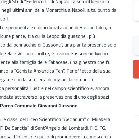
degli Studi "Federico II" di Napoli. La sua influenza in
egli ultimi anni della Monarchia a Napoli, a tal punto da
co I.
to sperimentale e di acclimatazione di Boccadifalco, a
cune piante, tra cui la Leopoldia gussonei, più
to dal pennacchio di Gussone", una pianta presente solo
 di Gela e Vittoria. Inoltre, Giovanni Gussone individuò
ente alla famiglia delle Fabaceae, una ginestra che fu
nto la "Genista Anxantica Ten". Per effetto della sua
egame con la sua terra di origine, la comunità
a personalità illustre nel campo scientifico e, ancora
ndata attraverso la preservazione di uno degli spazi
Parco Comunale Giovanni Gussone
le classi del Liceo Scientifico "Aeclanum" di Mirabella
 "F. De Sanctis" di Sant'Angelo dei Lombardi, l'I.C. "G.
tanarosa. L'intento è quello di promuovere la conoscenza