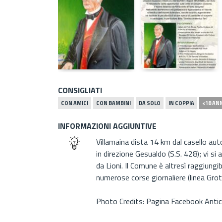
CONSIGLIATI
CON AMICI
CON BAMBINI
DA SOLO
IN COPPIA
<18 AN
INFORMAZIONI AGGIUNTIVE
Villamaina dista 14 km dal casello au
in direzione Gesualdo (S.S. 428); vi si
da Lioni. Il Comune è altresì raggiungib
numerose corse giornaliere (linea Gro
Photo Credits: Pagina Facebook Antic