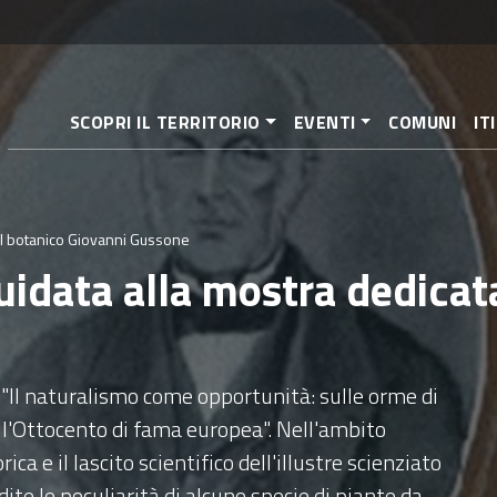
Pasar
al
contenido
principal
SCOPRI IL TERRITORIO
EVENTI
COMUNI
IT
 al botanico Giovanni Gussone
guidata alla mostra dedicat
Il naturalismo come opportunità: sulle orme di
ll'Ottocento di fama europea". Nell'ambito
ca e il lascito scientifico dell'illustre scienziato
te le peculiarità di alcune specie di piante da