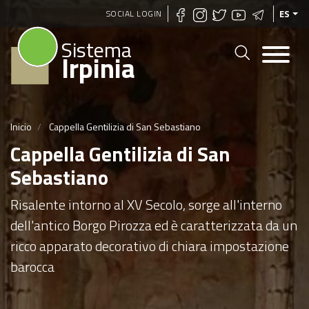
Pasar
SOCIAL LOGIN
ES
al
Sistema
contenido
Irpinia
principal
Inicio
Cappella Gentilizia di San Sebastiano
Cappella Gentilizia di San
Sebastiano
Risalente intorno al XV Secolo, sorge all'interno
dell'antico Borgo Pirozza ed è caratterizzata da un
ricco apparato decorativo di chiara impostazione
barocca