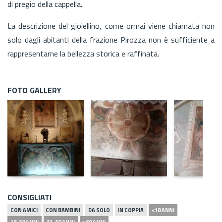
di pregio della cappella.
La descrizione del gioiellino, come ormai viene chiamata non
solo dagli abitanti della frazione Pirozza non è sufficiente a
rappresentarne la bellezza storica e raffinata.
FOTO GALLERY
CONSIGLIATI
CON AMICI
CON BAMBINI
DA SOLO
IN COPPIA
<18 ANNI
18-30 ANNI
31-60 ANNI
>60 ANNI