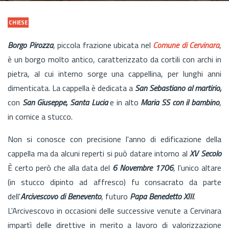
CHIESE
Borgo Pirozza
, piccola frazione ubicata nel
Comune di Cervinara
,
è un borgo molto antico, caratterizzato da cortili con archi in
pietra, al cui interno sorge una cappellina, per lunghi anni
dimenticata. La cappella è dedicata a
San Sebastiano al martirio,
con
San Giuseppe, Santa Lucia
e in alto
Maria SS con il bambino
,
in cornice a stucco.
Non si conosce con precisione l'anno di edificazione della
cappella ma da alcuni reperti si può datare intorno al
XV
Secolo
È certo però che alla data del
6 Novembre 1706
, l'unico altare
(in stucco dipinto ad affresco) fu consacrato da parte
dell'
Arcivescovo di Benevento
, futuro
Papa Benedetto XIII
.
L'Arcivescovo in occasioni delle successive venute a Cervinara
impartì delle direttive in merito a lavoro di valorizzazione