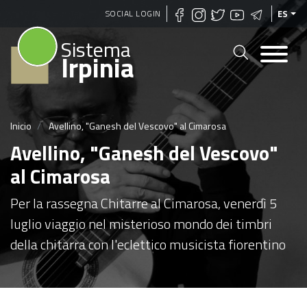
Pasar
SOCIAL LOGIN
ES
al
Sistema
contenido
Irpinia
principal
Inicio
Avellino, "Ganesh del Vescovo" al Cimarosa
Avellino, "Ganesh del Vescovo"
al Cimarosa
Per la rassegna Chitarre al Cimarosa, venerdì 5
luglio viaggio nel misterioso mondo dei timbri
della chitarra con l'eclettico musicista fiorentino