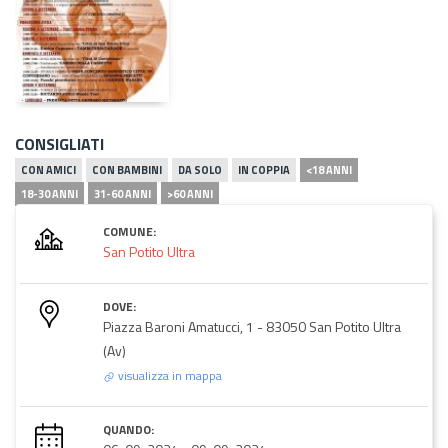
CONSIGLIATI
CON AMICI
CON BAMBINI
DA SOLO
IN COPPIA
<18 ANNI
18-30 ANNI
31-60 ANNI
>60 ANNI
COMUNE:
San Potito Ultra
DOVE:
Piazza Baroni Amatucci, 1 - 83050 San Potito Ultra
(Av)
visualizza in mappa
QUANDO: