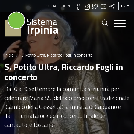
Pasar
SOCIAL LOGIN
ES
al
Sistema
contenido
Irpinia
principal
Inicio
S. Potito Ultra, Riccardo Fogli in concerto
S. Potito Ultra, Riccardo Fogli in
concerto
Dal 6 al 9 settembre la comunità si riunirà per
celebrare Maria SS. del Soccorso con il tradizionale
‘Cambio della Cassetta’, la musica di Capuano e
Tammurriatarock ed il concerto finale del
cantautore toscano