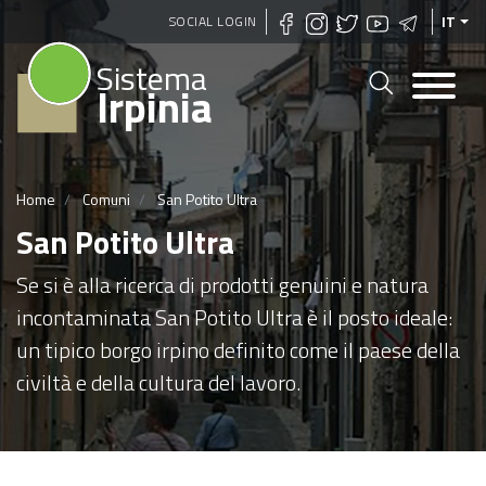
Salta
SOCIAL LOGIN
IT
al
Sistema
contenuto
Irpinia
principale
Home
Comuni
San Potito Ultra
San Potito Ultra
Se si è alla ricerca di prodotti genuini e natura
incontaminata San Potito Ultra è il posto ideale:
un tipico borgo irpino definito come il paese della
civiltà e della cultura del lavoro.