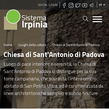
Salta
SOCIAL LOGIN
IT
al
Sistema
contenuto
Irpinia
principale
Home
Luoghi della cultura
Chiesa di Sant'Antonio di Padova
Chiesa di Sant'Antonio di Padova
Luogo di pace interiore e serenità, la Chiesa di
Sant'Antonio di Padova si distingue per la sua
torre campanaria, che sovrasta l'intero centro
abitato di San Potito Ultra, ed è caratterizzata da
linee architettoniche semplici e sobrie finiture