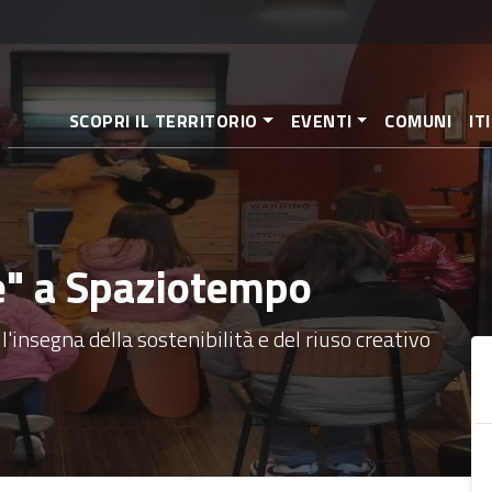
Pasar
al
contenido
principal
SCOPRI IL TERRITORIO
EVENTI
COMUNI
IT
te" a Spaziotempo
l'insegna della sostenibilità e del riuso creativo