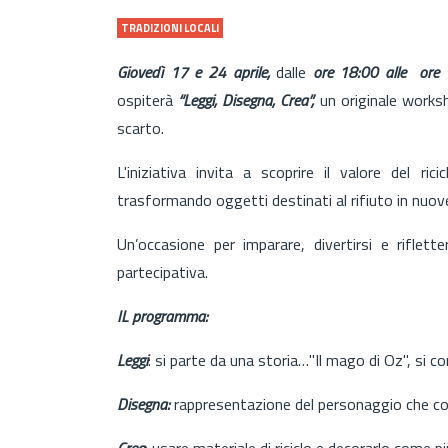
TRADIZIONI LOCALI
Giovedì 17 e 24 aprile,
dalle
ore 18:00 alle ore 
ospiterà
“Leggi, Disegna, Crea”,
un originale worksh
scarto.
L'iniziativa invita a scoprire il valore del ric
trasformando oggetti destinati al rifiuto in nuove
Un’occasione per imparare, divertirsi e riflet
partecipativa.
IL programma:
Leggi
: si parte da una storia…"Il mago di Oz", si c
Disegna:
rappresentazione del personaggio che col
Crea
: usare materiale di riciclo e decorarlo come pi