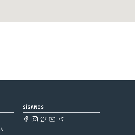
SÍGANOS
),