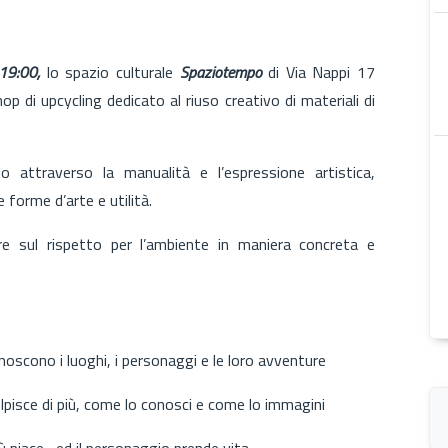
19:00,
lo spazio culturale
Spaziotempo
di Via Nappi 17
op di upcycling dedicato al riuso creativo di materiali di
iclo attraverso la manualità e l’espressione artistica,
 forme d’arte e utilità.
tere sul rispetto per l’ambiente in maniera concreta e
onoscono i luoghi, i personaggi e le loro avventure
pisce di più, come lo conosci e come lo immagini
ù piace....ed il personaggio prende vita