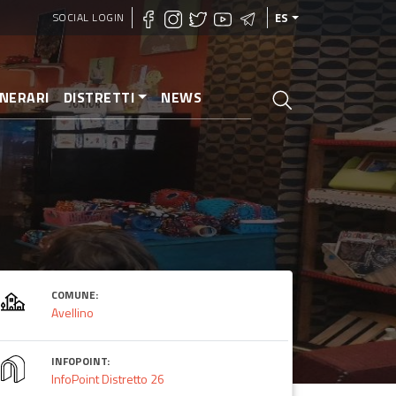
SOCIAL LOGIN
ES
INERARI
DISTRETTI
NEWS
COMUNE:
Avellino
INFOPOINT:
InfoPoint Distretto 26