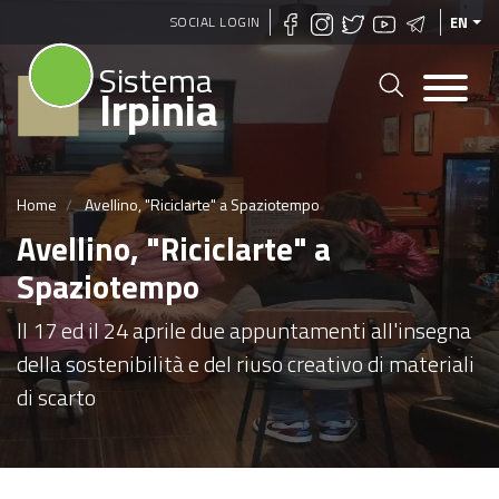
Skip
SOCIAL LOGIN
EN
to
Sistema
main
Irpinia
content
Home
Avellino, "Riciclarte" a Spaziotempo
Avellino, "Riciclarte" a
Spaziotempo
Il 17 ed il 24 aprile due appuntamenti all'insegna
della sostenibilità e del riuso creativo di materiali
di scarto