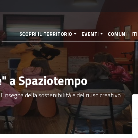
Aller
au
contenu
principal
SCOPRI IL TERRITORIO
EVENTI
COMUNI
IT
te" a Spaziotempo
l'insegna della sostenibilità e del riuso creativo