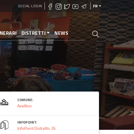
SOCIAL LOGIN
FR
INERARI
DISTRETTI
NEWS
COMUNE:
Avellino
INFOPOINT:
InfoPoint Distretto 26