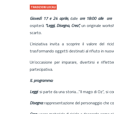
TRADIZIONI LOCALI
Giovedì 17 e 24 aprile,
dalle
ore 18:00 alle ore 
ospiterà
“Leggi, Disegna, Crea”,
un originale worksh
scarto.
L'iniziativa invita a scoprire il valore del ric
trasformando oggetti destinati al rifiuto in nuove
Un’occasione per imparare, divertirsi e riflet
partecipativa.
IL programma:
Leggi
: si parte da una storia…"Il mago di Oz", si c
Disegna:
rappresentazione del personaggio che col
Crea
: usare materiale di riciclo e decorarlo come pi