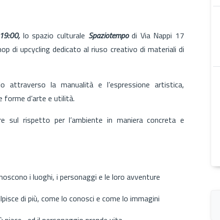
19:00,
lo spazio culturale
Spaziotempo
di Via Nappi 17
op di upcycling dedicato al riuso creativo di materiali di
iclo attraverso la manualità e l’espressione artistica,
 forme d’arte e utilità.
tere sul rispetto per l’ambiente in maniera concreta e
onoscono i luoghi, i personaggi e le loro avventure
pisce di più, come lo conosci e come lo immagini
ù piace....ed il personaggio prende vita