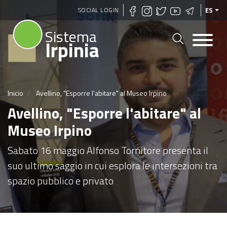
Pasar
SOCIAL LOGIN
ES
al
Sistema
contenido
Irpinia
principal
Inicio
Avellino, "Esporre l'abitare" al Museo Irpino
Avellino, "Esporre l'abitare" al
Museo Irpino
Sabato 16 maggio Alfonso Tornitore presenta il
suo ultimo saggio in cui esplora le intersezioni tra
spazio pubblico e privato