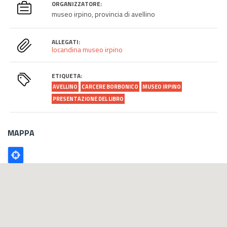
ORGANIZZATORE:
museo irpino, provincia di avellino
ALLEGATI:
locandina museo irpino
ETIQUETA:
AVELLINO
CARCERE BORBONICO
MUSEO IRPINO
PRESENTAZIONE DEL LIBRO
MAPPA
Poligono
GEO