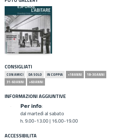
CONSIGLIATI
CON AMICI
DA SOLO
IN COPPIA
<18 ANNI
18-30 ANNI
31-60 ANNI
>60 ANNI
INFORMAZIONI AGGIUNTIVE
𝗣𝗲𝗿 𝗶𝗻𝗳𝗼:
dal martedì al sabato
h. 9.00-13.00 | 16.00-19.00
ACCESSIBILITA