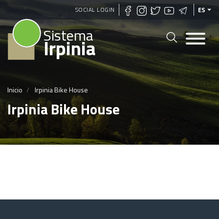
Pasar
SOCIAL LOGIN
ES
al
Sistema
contenido
Irpinia
principal
Inicio
Irpinia Bike House
Irpinia Bike House