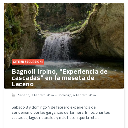
GITE ED ESCURSIONI
Bagnoli Irpino, "Experiencia de
cascadas" en la meseta de
Laceno
Sábado, 3 Febrero 2024
-
Domingo, 4 Febrero 2024
Sábado 3 y domingo 4 de febrero experiencia de
senderismo por las gargantas de Tannera. Emocionantes
cascadas, lagos naturales y más hacen que la ruta...