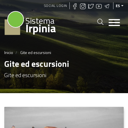
Pasar
SOCIAL LOGIN
ES
al
Sistema
contenido
Irpinia
principal
Inicio
Gite ed escursioni
Gite ed escursioni
Gite ed escursioni