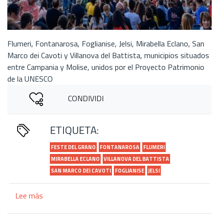
Flumeri, Fontanarosa, Foglianise, Jelsi, Mirabella Eclano, San
Marco dei Cavoti y Villanova del Battista, municipios situados
entre Campania y Molise, unidos por el Proyecto Patrimonio
de la UNESCO
CONDIVIDI
ETIQUETA:
FESTE DEL GRANO
FONTANAROSA
FLUMERI
MIRABELLA ECLANO
VILLANOVA DEL BATTISTA
SAN MARCO DEI CAVOTI
FOGLIANISE
JELSI
Lee más
sobre
Red
de