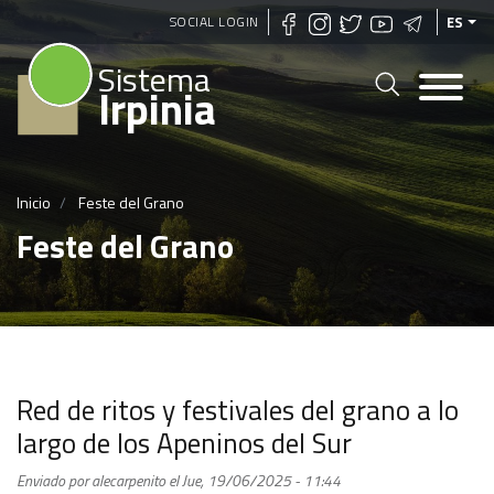
Pasar
SOCIAL LOGIN
ES
al
Sistema
contenido
Irpinia
principal
Inicio
Feste del Grano
Feste del Grano
Red de ritos y festivales del grano a lo
largo de los Apeninos del Sur
Enviado por
alecarpenito
el
Jue, 19/06/2025 - 11:44