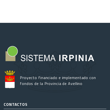
ritos
y
festivales
del
grano
a
lo
largo
de
los
Apeninos
del
Sur
Proyecto financiado e implementado con
fondos de la Provincia de Avellino
CONTACTOS