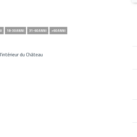
NI
18-30 ANNI
31-60 ANNI
>60 ANNI
 l'intérieur du Château