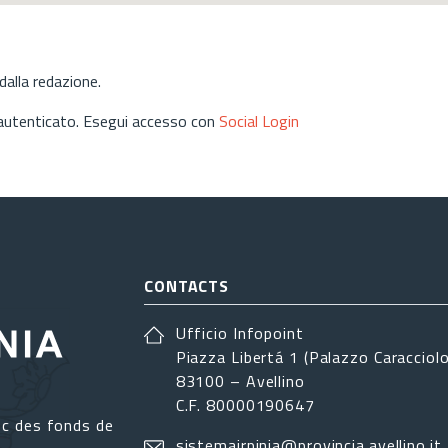
alla redazione.
 autenticato. Esegui accesso con
Social Login
CONTACTS
Ufficio Infopoint
Piazza Libertá 1 (Palazzo Caracciolo
83100 – Avellino
C.F. 80000190647
ec des fonds de
sistemairpinia@provincia.avellino.it