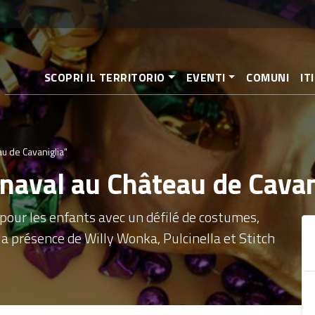
Aller
au
contenu
principal
SCOPRI IL TERRITORIO
EVENTI
COMUNI
IT
au de Cavaniglia"
rnaval au Château de Cavan
pour les enfants avec un défilé de costumes,
la présence de Willy Wonka, Pulcinella et Stitch