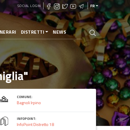
SOCIAL LOGIN
FR
INERARI
DISTRETTI
NEWS
iglia"
COMUNE:
Bagnoli Irpino
INFOPOINT:
InfoPoint Distretto 18