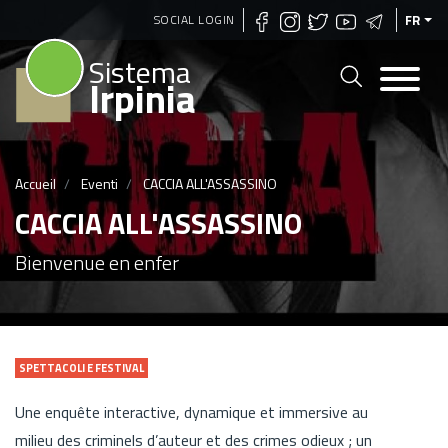
Aller
SOCIAL LOGIN
FR
au
Sistema
contenu
Irpinia
principal
Accueil
Eventi
CACCIA ALL'ASSASSINO
CACCIA ALL'ASSASSINO
Bienvenue en enfer
SPETTACOLI E FESTIVAL
Une enquête interactive, dynamique et immersive au
milieu des criminels d’auteur et des crimes odieux ; un