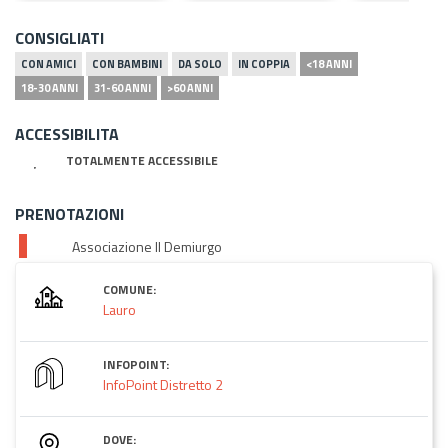
CONSIGLIATI
CON AMICI
CON BAMBINI
DA SOLO
IN COPPIA
<18 ANNI
18-30 ANNI
31-60 ANNI
>60 ANNI
ACCESSIBILITA
TOTALMENTE ACCESSIBILE
PRENOTAZIONI
Associazione Il Demiurgo
COMUNE:
Lauro
INFOPOINT:
InfoPoint Distretto 2
DOVE: