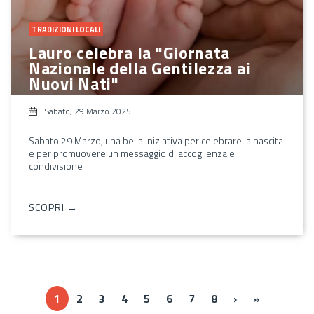
TRADIZIONI LOCALI
Lauro celebra la "Giornata
Nazionale della Gentilezza ai
Nuovi Nati"
Sabato, 29 Marzo 2025
Sabato 29 Marzo, una bella iniziativa per celebrare la nascita
e per promuovere un messaggio di accoglienza e
condivisione ...
SCOPRI →
››
Ultima »
1
2
3
4
5
6
7
8
›
»