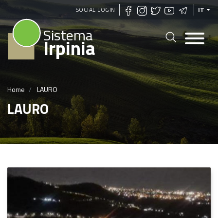
Salta
SOCIAL LOGIN
IT
al
Sistema
contenuto
Irpinia
principale
Home
LAURO
LAURO