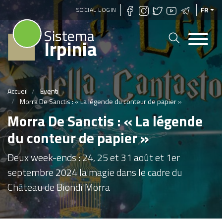
Aller
SOCIAL LOGIN
FR
au
Sistema
contenu
Irpinia
principal
Accueil
Eventi
Morra De Sanctis : « La légende du conteur de papier »
Morra De Sanctis : « La légende
du conteur de papier »
Deux week-ends : 24, 25 et 31 août et 1er
septembre 2024 la magie dans le cadre du
Château de Biondi Morra