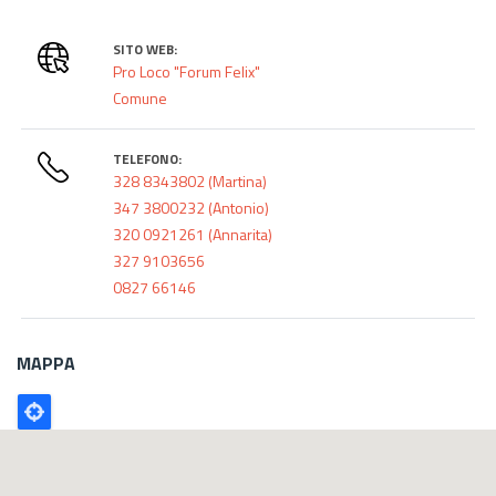
SITO WEB:
Pro Loco "Forum Felix"
Comune
TELEFONO:
328 8343802 (Martina)
347 3800232 (Antonio)
320 0921261 (Annarita)
327 9103656
0827 66146
MAPPA
Poligono
GEO