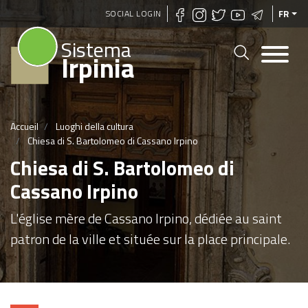
Aller
SOCIAL LOGIN
FR
au
Sistema
contenu
Irpinia
principal
Accueil
Luoghi della cultura
Chiesa di S. Bartolomeo di Cassano Irpino
Chiesa di S. Bartolomeo di
Cassano Irpino
L'église mère de Cassano Irpino, dédiée au saint
patron de la ville et située sur la place principale.